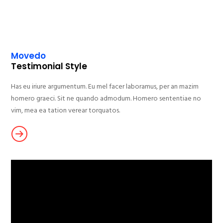
Movedo
Testimonial Style
Has eu iriure argumentum. Eu mel facer laboramus, per an mazim
homero graeci. Sit ne quando admodum. Homero sententiae no
vim, mea ea tation verear torquatos.