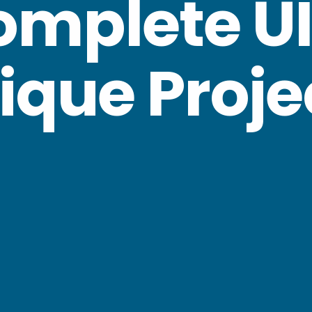
mplete UI 
ique Proje