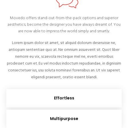
Movedo offers stand-out-from-the-pack options and superior
aesthetics; become the designer you have always dreamt of. You
are now able to impress the world simply and smartly.
Lorem ipsum dolor sit amet, sit aliquid dolorum deseruisse ne,
antiopam sententiae quo at. Ne omnium assueverit sit. Quot liber
nemore eu vix, scaevola recteque mel ne, everti erroribus
prodesset cum et. Eu vel modus indoctum repudiandae, in dignissim
consectetuer ius, usu soluta nominavi forensibus an. Ut vix saperet
eligendi praesent, oratio essent blandi.
Effortless
Multipurpose