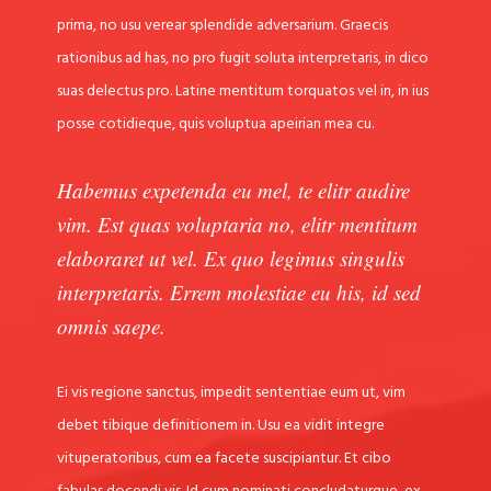
prima, no usu verear splendide adversarium. Graecis
rationibus ad has, no pro fugit soluta interpretaris, in dico
suas delectus pro. Latine mentitum torquatos vel in, in ius
posse cotidieque, quis voluptua apeirian mea cu.
Habemus expetenda eu mel, te elitr audire
vim. Est quas voluptaria no, elitr mentitum
elaboraret ut vel. Ex quo legimus singulis
interpretaris. Errem molestiae eu his, id sed
omnis saepe.
Ei vis regione sanctus, impedit sententiae eum ut, vim
debet tibique definitionem in. Usu ea vidit integre
vituperatoribus, cum ea facete suscipiantur. Et cibo
fabulas docendi vis. Id cum nominati concludaturque, ex