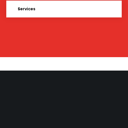
Services
Movedo
We move your world!