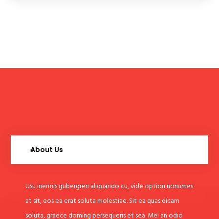
About Us
Usu inermis gubergren aliquando cu, vide option nonumes
at sit, eos ea erat soluta molestiae. Sit ea quas dicam
soluta, graece doming persequeris et sea. Mel an odio