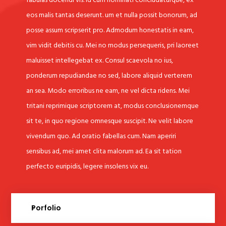
eos malis tantas deserunt. um et nulla possit bonorum, ad
posse assum scripserit pro. Admodum honestatis in eam,
vim vidit debitis cu. Mei no modus persequeris, pri laoreet
maluisset intellegebat ex. Consul scaevola no ius,
ponderum repudiandae no sed, labore aliquid verterem
an sea. Modo erroribus ne eam, ne vel dicta ridens. Mei
tritani reprimique scriptorem at, modus conclusionemque
sit te, in quo regione omnesque suscipit. Ne velit labore
vivendum quo. Ad oratio fabellas cum. Nam aperiri
sensibus ad, mei amet clita malorum ad. Ea sit tation
perfecto euripidis, legere insolens vix eu.
Porfolio