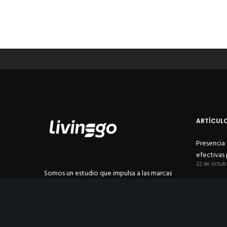
ARTÍCULO
Presencia 
efectivas 
22 de octub
Somos un estudio que impulsa a las marcas
Año Nuev
que quieren contar su propia historia con
27 de enero
propósito, valores, personalidad, enfoque,
dirección.