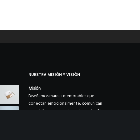
NUESTRA MISIÓN Y VISIÓN
Misión
Diseñamos marcas memorables que
conectan emocionalmente, comunican
propósito y generan impacto sostenible en
mercados locales e internacionales.
Visión