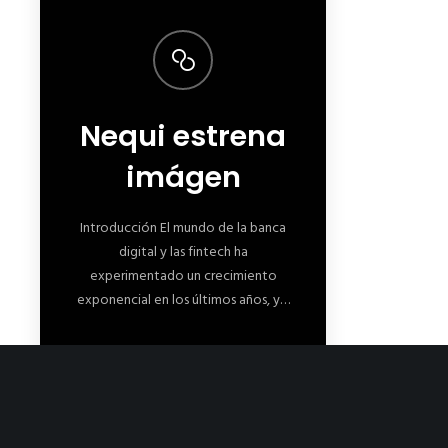
Nequi estrena
imágen
Introducción El mundo de la banca
digital y las fintech ha
experimentado un crecimiento
exponencial en los últimos años, y…
https://livinggo.co/index.php/2023/10/18/nequi-nueva-marca/